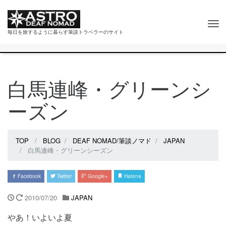
Tog
毎日を旅するように暮らす筆談トラベラーのサイト
nav
白馬連峰・グリーンシ
ーズン
TOP
BLOG
DEAF NOMAD/筆談ノマド
JAPAN
白馬連峰・グリーンシーズン
Facebook
Twitter
Google+
Hatena
2010/07/20
JAPAN
やあ！いよいよ夏