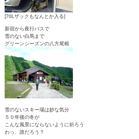
[70Lザックもなんとか入る]
新宿から夜行バスで
雪のない白馬まで
グリーンシーズンの八方尾根
雪のないスキー場は妙な気分
５０年後の冬が
こんな風景にならないように祈ろう
わっ、誰だろう？