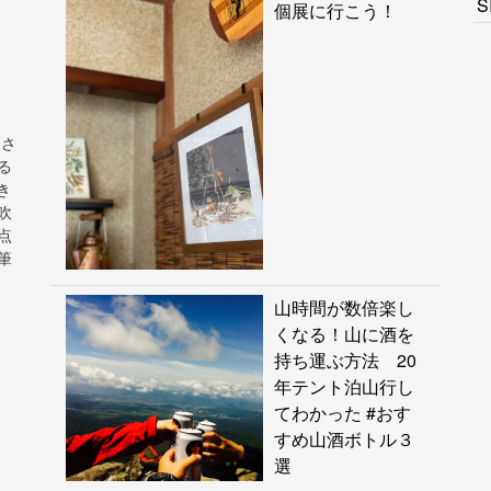
S
個展に行こう！
ンさ
る
き
吹
点
筆
山時間が数倍楽し
くなる！山に酒を
持ち運ぶ方法 20
年テント泊山行し
てわかった #おす
すめ山酒ボトル３
選