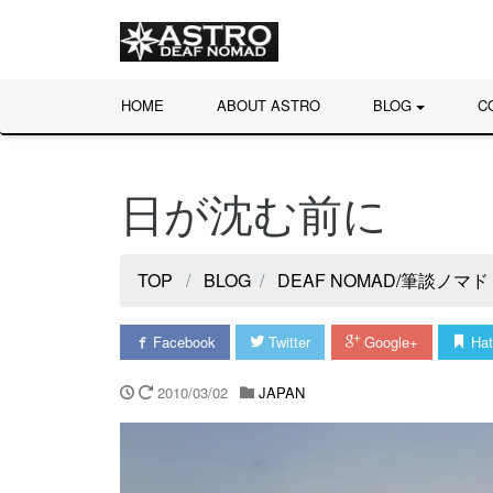
HOME
ABOUT ASTRO
BLOG
C
日が沈む前に
TOP
BLOG
DEAF NOMAD/筆談ノマド
Facebook
Twitter
Google+
Hat
2010/03/02
JAPAN