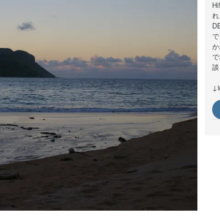
H
れ
D
で
か
で
談
↓