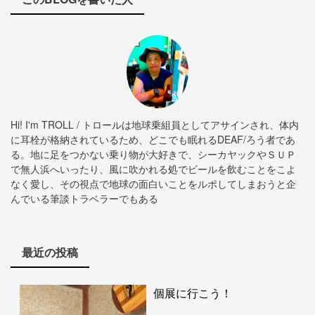
Hi! I'm TROLL / トロールは地球乗組員としてアサインされ、体内
に耳栓が格納されているため、どこでも眠れるDEAF/ろう者であ
る。地に足をつかない乗り物が大好きで、シーカヤックやＳＵＰ
で無人浜へいったり、風に吹かれる処でビールを飲むことをこよ
なく愛し、その視点で地球の面白いことをルポしてしまおうと企
んでいる筆談トラベラーでもある
最近の投稿
個展に行こう！