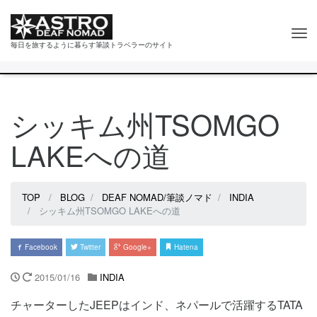
Tog
毎日を旅するように暮らす筆談トラベラーのサイト
nav
シッキム州TSOMGO
LAKEへの道
TOP
BLOG
DEAF NOMAD/筆談ノマド
INDIA
シッキム州TSOMGO LAKEへの道
Facebook
Twitter
Google+
Hatena
2015/01/16
INDIA
チャーターしたJEEPはインド、ネパールで活躍するTATA