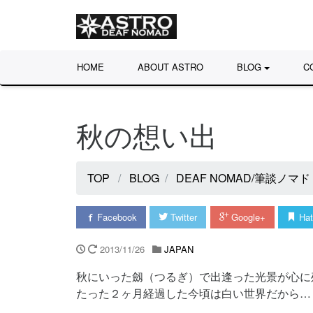
HOME
ABOUT ASTRO
BLOG
C
秋の想い出
TOP
BLOG
DEAF NOMAD/筆談ノマド
Facebook
Twitter
Google+
Hat
2013/11/26
JAPAN
秋にいった劔（つるぎ）で出逢った光景が心に
たった２ヶ月経過した今頃は白い世界だから…