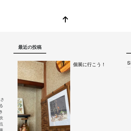
最近の投稿
S
個展に行こう！
ンさ
る
き
吹
点
筆