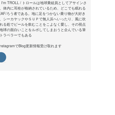
i! I'm TROLL / トロールは地球乗組員としてアサインさ
、体内に耳栓が格納されているため、どこでも眠れる
EAF/ろう者である。地に足をつかない乗り物が大好き
、シーカヤックやＳＵＰで無人浜へいったり、風に吹
れる処でビールを飲むことをこよなく愛し、その視点
地球の面白いことをルポしてしまおうと企んでいる筆
トラベラーでもある
instagramでBlog更新情報受け取れます