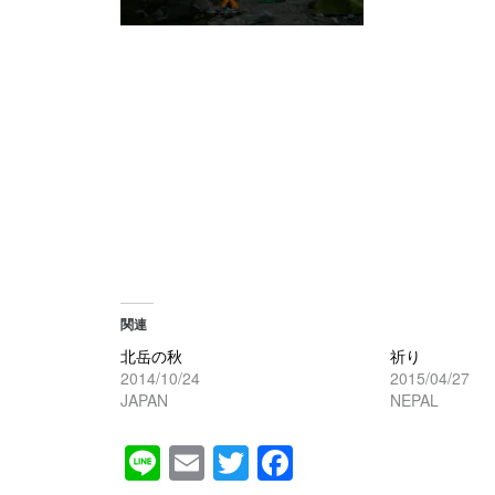
関連
北岳の秋
祈り
2014/10/24
2015/04/27
JAPAN
NEPAL
Line
Email
Twitter
Facebook