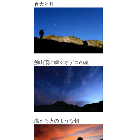
蒼天と月
劔山頂に瞬くオデコの星
燃える火のような朝