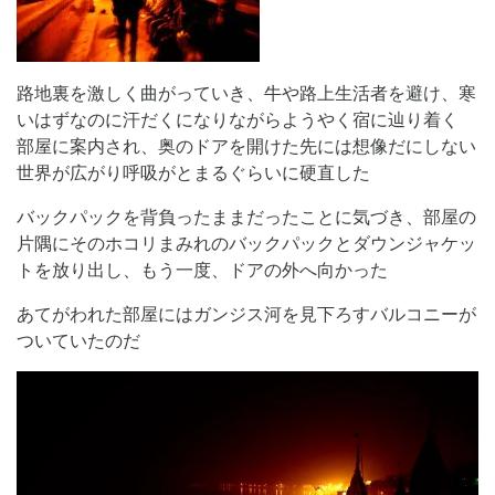
路地裏を激しく曲がっていき、牛や路上生活者を避け、寒
いはずなのに汗だくになりながらようやく宿に辿り着く
部屋に案内され、奥のドアを開けた先には想像だにしない
世界が広がり呼吸がとまるぐらいに硬直した
バックパックを背負ったままだったことに気づき、部屋の
片隅にそのホコリまみれのバックパックとダウンジャケッ
トを放り出し、もう一度、ドアの外へ向かった
あてがわれた部屋にはガンジス河を見下ろすバルコニーが
ついていたのだ