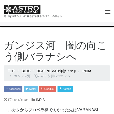
Tog
毎日を旅するように暮らす筆談トラベラーのサイト
nav
ガンジス河 闇の向こ
う側バラナシへ
TOP
BLOG
DEAF NOMAD/筆談ノマド
INDIA
ガンジス河 闇の向こう側バラナシへ
Facebook
Twitter
Google+
Hatena
2014/12/31
INDIA
コルカタからプロペラ機で向かった先はVARANASI