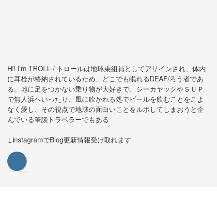
Hi! I'm TROLL / トロールは地球乗組員としてアサインされ、体内
に耳栓が格納されているため、どこでも眠れるDEAF/ろう者であ
る。地に足をつかない乗り物が大好きで、シーカヤックやＳＵＰ
で無人浜へいったり、風に吹かれる処でビールを飲むことをこよ
なく愛し、その視点で地球の面白いことをルポしてしまおうと企
んでいる筆談トラベラーでもある
↓instagramでBlog更新情報受け取れます