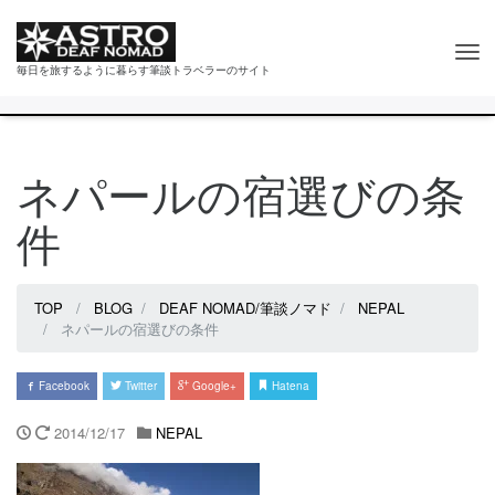
Tog
毎日を旅するように暮らす筆談トラベラーのサイト
nav
ネパールの宿選びの条
件
TOP
BLOG
DEAF NOMAD/筆談ノマド
NEPAL
ネパールの宿選びの条件
Facebook
Twitter
Google+
Hatena
2014/12/17
NEPAL