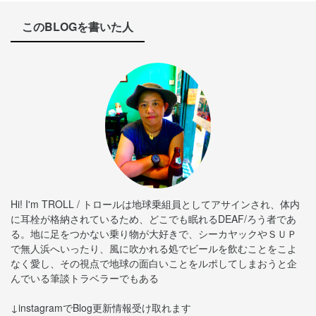
このBLOGを書いた人
Hi! I'm TROLL / トロールは地球乗組員としてアサインされ、体内
に耳栓が格納されているため、どこでも眠れるDEAF/ろう者であ
る。地に足をつかない乗り物が大好きで、シーカヤックやＳＵＰ
で無人浜へいったり、風に吹かれる処でビールを飲むことをこよ
なく愛し、その視点で地球の面白いことをルポしてしまおうと企
んでいる筆談トラベラーでもある
↓instagramでBlog更新情報受け取れます