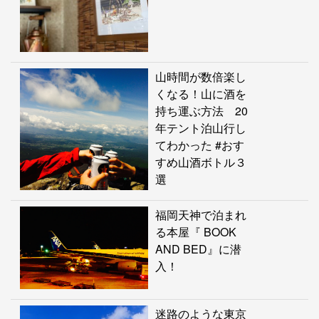
山時間が数倍楽し
くなる！山に酒を
持ち運ぶ方法 20
年テント泊山行し
てわかった #おす
すめ山酒ボトル３
選
福岡天神で泊まれ
る本屋『 BOOK
AND BED』に潜
入！
迷路のような東京