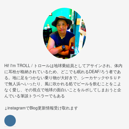
Hi! I'm TROLL / トロールは地球乗組員としてアサインされ、体内
に耳栓が格納されているため、どこでも眠れるDEAF/ろう者であ
る。地に足をつかない乗り物が大好きで、シーカヤックやＳＵＰ
で無人浜へいったり、風に吹かれる処でビールを飲むことをこよ
なく愛し、その視点で地球の面白いことをルポしてしまおうと企
んでいる筆談トラベラーでもある
↓instagramでBlog更新情報受け取れます