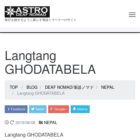
Tog
毎日を旅するように暮らす筆談トラベラーのサイト
nav
Langtang
GHODATABELA
TOP
BLOG
DEAF NOMAD/筆談ノマド
NEPAL
Langtang GHODATABELA
Facebook
Twitter
Google+
Hatena
2015/06/08
NEPAL
Langtang GHODATABELA