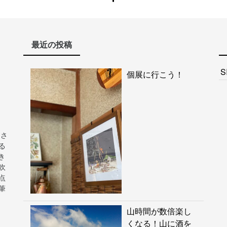
最近の投稿
S
個展に行こう！
ンさ
る
き
吹
点
筆
山時間が数倍楽し
くなる！山に酒を