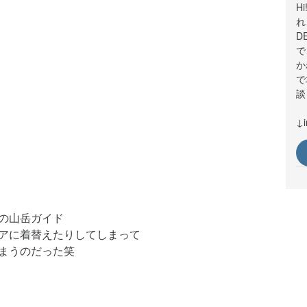
H
れ
D
で
か
で
談
↓
の山岳ガイド
アに
着替えたりしてしまって
まうのだった笑