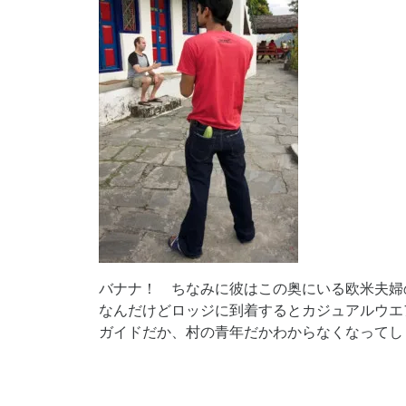
バナナ！
ちなみに彼は
この奥にいる欧米夫婦
なんだけど
ロッジに到着するとカジュアルウエ
ガイドだか、村の青年だか
わからなくなってし