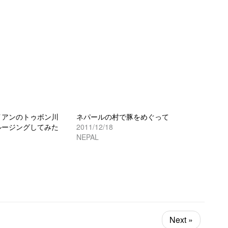
イアンのトゥボン川
ネパールの村で豚をめぐって
ルージングしてみた
2011/12/18
NEPAL
Next »