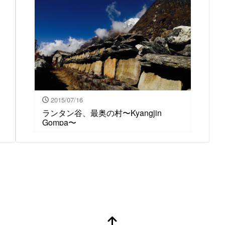
2015/07/16
ランタン谷、最奥の村〜Kyangjin
Gompa〜