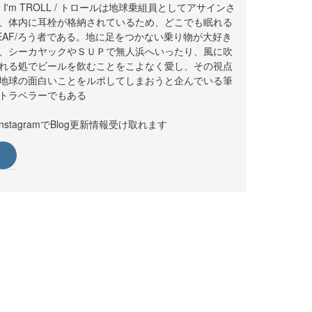
i! I'm TROLL / トロールは地球乗組員としてアサインさ
、体内に耳栓が格納されているため、どこでも眠れる
EAF/ろう者である。地に足をつかない乗り物が大好き
、シーカヤックやＳＵＰで無人浜へいったり、風に吹
れる処でビールを飲むことをこよなく愛し、その視点
地球の面白いことをルポしてしまおうと企んでいる筆
トラベラーでもある
instagramでBlog更新情報受け取れます