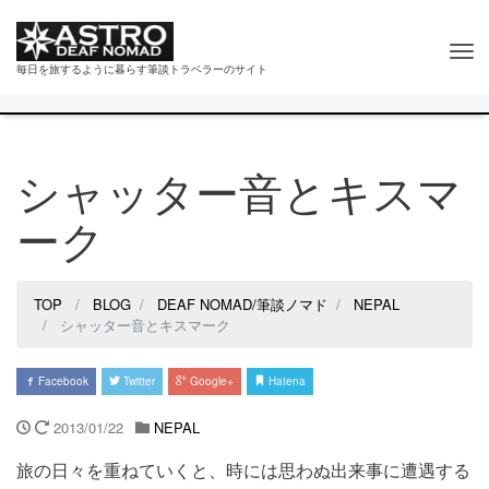
Tog
毎日を旅するように暮らす筆談トラベラーのサイト
nav
シャッター音とキスマ
ーク
TOP
BLOG
DEAF NOMAD/筆談ノマド
NEPAL
シャッター音とキスマーク
Facebook
Twitter
Google+
Hatena
2013/01/22
NEPAL
旅の日々を重ねていくと、時には思わぬ出来事に遭遇する