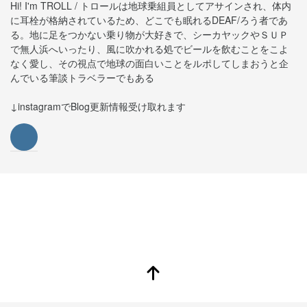
Hi! I'm TROLL / トロールは地球乗組員としてアサインされ、体内
に耳栓が格納されているため、どこでも眠れるDEAF/ろう者であ
る。地に足をつかない乗り物が大好きで、シーカヤックやＳＵＰ
で無人浜へいったり、風に吹かれる処でビールを飲むことをこよ
なく愛し、その視点で地球の面白いことをルポしてしまおうと企
んでいる筆談トラベラーでもある
↓instagramでBlog更新情報受け取れます