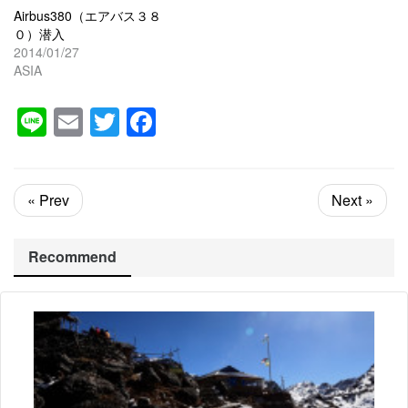
Airbus380（エアバス３８
０）潜入
2014/01/27
ASIA
Line
Email
Twitter
Facebook
« Prev
Next »
Recommend